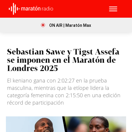
ON AIR | Maratón Max
Sebastian Sawe y Tigst Assefa
se imponen en el Maratón de
Londres 2025
El keniano gana con 2:02:27 en la prueba
masculina, mientras que la etíope lidera la
categoría femenina con 2:15:50 en una edición
récord de participación