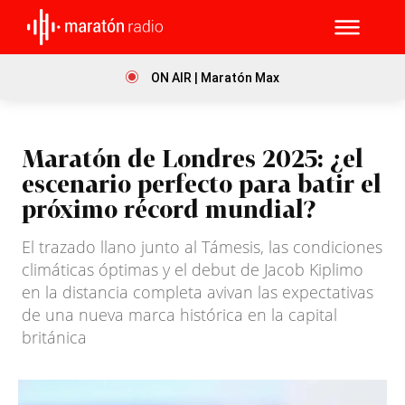
ON AIR | Maratón Max
Maratón de Londres 2025: ¿el
escenario perfecto para batir el
próximo récord mundial?
El trazado llano junto al Támesis, las condiciones
climáticas óptimas y el debut de Jacob Kiplimo
en la distancia completa avivan las expectativas
de una nueva marca histórica en la capital
británica