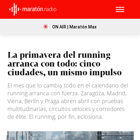
ON AIR | Maratón Max
La primavera del running
arranca con todo: cinco
ciudades, un mismo impulso
El mes que lo cambia todo en el calendario del
running arranca con fuerza. Zaragoza, Madrid,
Viena, Berlín y Praga abren abril con pruebas
multitudinarias, circuitos veloces y corredores
de élite. El running, por fin, eclosiona.