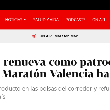
NOTICIAS
SALUD Y VIDA
PODCASTS
ON AIR
ON AIR | Maratón Max
 renueva como patro
Maratón Valencia ha
roducto en las bolsas del corredor y ref
ís