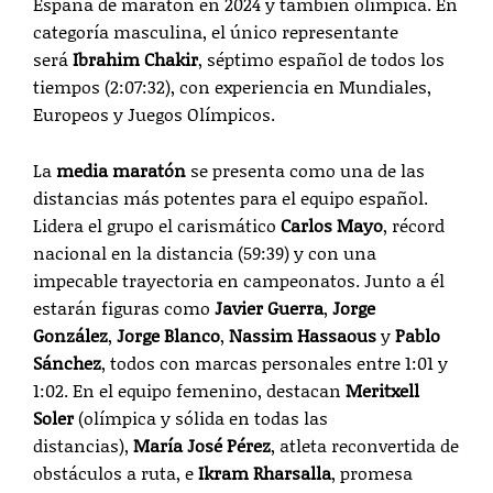
España de maratón en 2024 y también olímpica. En
categoría masculina, el único representante
será
Ibrahim Chakir
, séptimo español de todos los
tiempos (2:07:32), con experiencia en Mundiales,
Europeos y Juegos Olímpicos.
La
media maratón
se presenta como una de las
distancias más potentes para el equipo español.
Lidera el grupo el carismático
Carlos Mayo
, récord
nacional en la distancia (59:39) y con una
impecable trayectoria en campeonatos. Junto a él
estarán figuras como
Javier Guerra
,
Jorge
González
,
Jorge Blanco
,
Nassim Hassaous
y
Pablo
Sánchez
, todos con marcas personales entre 1:01 y
1:02. En el equipo femenino, destacan
Meritxell
Soler
(olímpica y sólida en todas las
distancias),
María José Pérez
, atleta reconvertida de
obstáculos a ruta, e
Ikram Rharsalla
, promesa